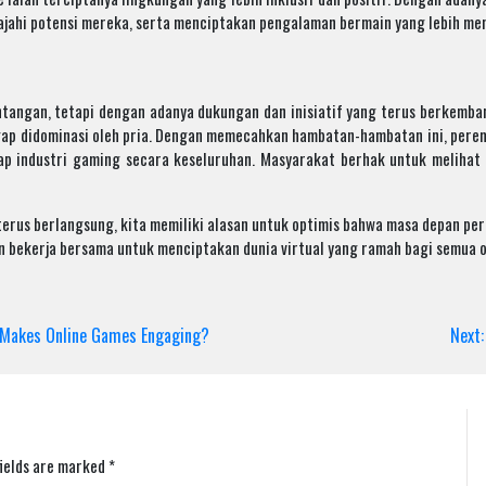
jahi potensi mereka, serta menciptakan pengalaman bermain yang lebih men
angan, tetapi dengan adanya dukungan dan inisiatif yang terus berkemba
ggap didominasi oleh pria. Dengan memecahkan hambatan-hambatan ini, per
dap industri gaming secara keseluruhan. Masyarakat berhak untuk melihat
terus berlangsung, kita memiliki alasan untuk optimis bahwa masa depan per
 bekerja bersama untuk menciptakan dunia virtual yang ramah bagi semua 
Makes Online Games Engaging?
Next:
fields are marked
*