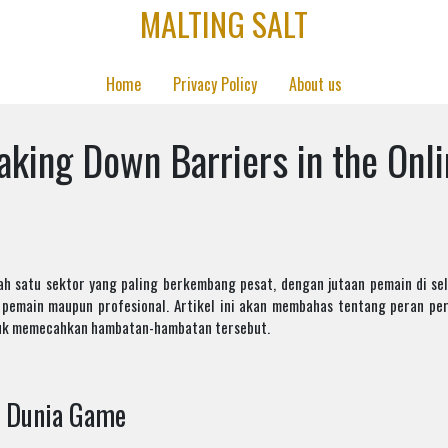
MALTING SALT
Home
Privacy Policy
About us
king Down Barriers in the On
salah satu sektor yang paling berkembang pesat, dengan jutaan pemain di s
 pemain maupun profesional. Artikel ini akan membahas tentang peran p
ntuk memecahkan hambatan-hambatan tersebut.
m Dunia Game