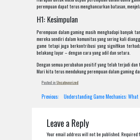
perempuan dapat terus menghancurkan batasan, menjela
H1: Kesimpulan
Perempuan dalam gaming masih menghadapi banyak tant
mereka sendiri dalam komunitas yang sering kali dian
game tetapi juga berkontribusi yang signifikan terha
belakang layar – dengan cara yang adil dan setara.
Dengan semua perubahan positif yang telah terjadi dan 
Mari kita terus mendukung perempuan dalam gaming dan
Posted in
Uncategorized
Post
Previous:
Understanding Game Mechanics: What 
navigation
Leave a Reply
Your email address will not be published.
Required 