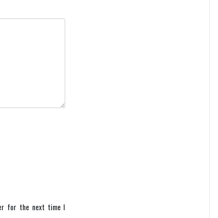
er for the next time I