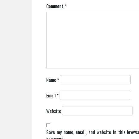
Comment
*
Name
*
Email
*
Website
Save my name, email, and website in this brows
comment.