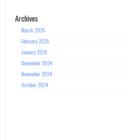
Archives
March 2025
February 2025
January 2025
December 2024
November 2024
October 2024