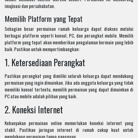
imajinasi dan persahabatan.
Memilih Platform yang Tepat
Sebagian besar permainan ramah keluarga dapat diakses melalui
berbagai platform seperti konsol, PC, dan perangkat mobile. Memilih
platform yang tepat akan memberikan pengalaman bermain yang lebih
baik. Pastikan untuk mempertimbangkan:
1. Ketersediaan Perangkat
Pastikan perangkat yang dimiliki seluruh keluarga dapat mendukung
permainan yang ingin dimainkan. Jika ada anggota keluarga yang tidak
memiliki konsol tertentu, memilih permainan yang dapat dimainkan di
PC atau mobile adalah pilihan yang baik.
2. Koneksi Internet
Kebanyakan permainan online memerlukan koneksi internet yang
stabil. Pastikan jaringan internet di rumah cukup kuat untuk
mendukung permainan tanpa gangguan.