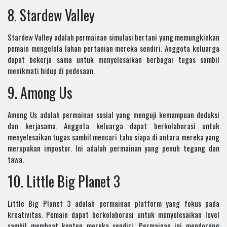
8. Stardew Valley
Stardew Valley adalah permainan simulasi bertani yang memungkinkan
pemain mengelola lahan pertanian mereka sendiri. Anggota keluarga
dapat bekerja sama untuk menyelesaikan berbagai tugas sambil
menikmati hidup di pedesaan.
9. Among Us
Among Us adalah permainan sosial yang menguji kemampuan deduksi
dan kerjasama. Anggota keluarga dapat berkolaborasi untuk
menyelesaikan tugas sambil mencari tahu siapa di antara mereka yang
merupakan impostor. Ini adalah permainan yang penuh tegang dan
tawa.
10. Little Big Planet 3
Little Big Planet 3 adalah permainan platform yang fokus pada
kreativitas. Pemain dapat berkolaborasi untuk menyelesaikan level
sambil membuat konten mereka sendiri. Permainan ini mendorong