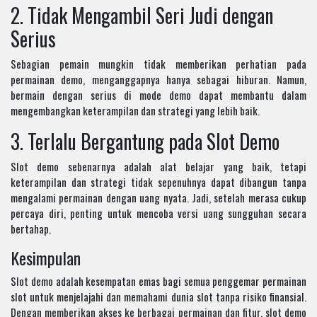
2. Tidak Mengambil Seri Judi dengan
Serius
Sebagian pemain mungkin tidak memberikan perhatian pada
permainan demo, menganggapnya hanya sebagai hiburan. Namun,
bermain dengan serius di mode demo dapat membantu dalam
mengembangkan keterampilan dan strategi yang lebih baik.
3. Terlalu Bergantung pada Slot Demo
Slot demo sebenarnya adalah alat belajar yang baik, tetapi
keterampilan dan strategi tidak sepenuhnya dapat dibangun tanpa
mengalami permainan dengan uang nyata. Jadi, setelah merasa cukup
percaya diri, penting untuk mencoba versi uang sungguhan secara
bertahap.
Kesimpulan
Slot demo adalah kesempatan emas bagi semua penggemar permainan
slot untuk menjelajahi dan memahami dunia slot tanpa risiko finansial.
Dengan memberikan akses ke berbagai permainan dan fitur, slot demo