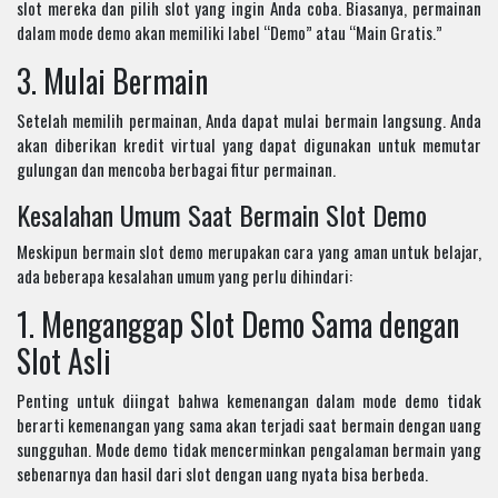
slot mereka dan pilih slot yang ingin Anda coba. Biasanya, permainan
dalam mode demo akan memiliki label “Demo” atau “Main Gratis.”
3. Mulai Bermain
Setelah memilih permainan, Anda dapat mulai bermain langsung. Anda
akan diberikan kredit virtual yang dapat digunakan untuk memutar
gulungan dan mencoba berbagai fitur permainan.
Kesalahan Umum Saat Bermain Slot Demo
Meskipun bermain slot demo merupakan cara yang aman untuk belajar,
ada beberapa kesalahan umum yang perlu dihindari:
1. Menganggap Slot Demo Sama dengan
Slot Asli
Penting untuk diingat bahwa kemenangan dalam mode demo tidak
berarti kemenangan yang sama akan terjadi saat bermain dengan uang
sungguhan. Mode demo tidak mencerminkan pengalaman bermain yang
sebenarnya dan hasil dari slot dengan uang nyata bisa berbeda.