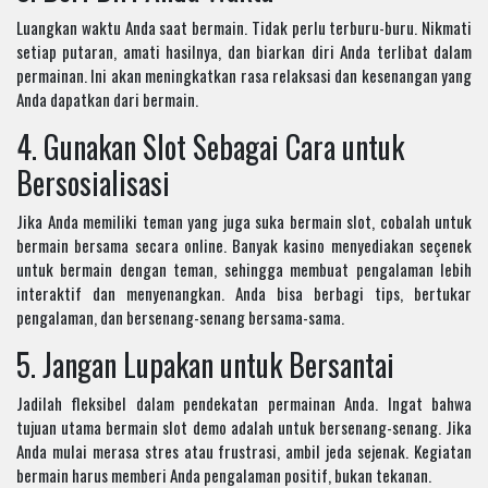
Luangkan waktu Anda saat bermain. Tidak perlu terburu-buru. Nikmati
setiap putaran, amati hasilnya, dan biarkan diri Anda terlibat dalam
permainan. Ini akan meningkatkan rasa relaksasi dan kesenangan yang
Anda dapatkan dari bermain.
4. Gunakan Slot Sebagai Cara untuk
Bersosialisasi
Jika Anda memiliki teman yang juga suka bermain slot, cobalah untuk
bermain bersama secara online. Banyak kasino menyediakan seçenek
untuk bermain dengan teman, sehingga membuat pengalaman lebih
interaktif dan menyenangkan. Anda bisa berbagi tips, bertukar
pengalaman, dan bersenang-senang bersama-sama.
5. Jangan Lupakan untuk Bersantai
Jadilah fleksibel dalam pendekatan permainan Anda. Ingat bahwa
tujuan utama bermain slot demo adalah untuk bersenang-senang. Jika
Anda mulai merasa stres atau frustrasi, ambil jeda sejenak. Kegiatan
bermain harus memberi Anda pengalaman positif, bukan tekanan.