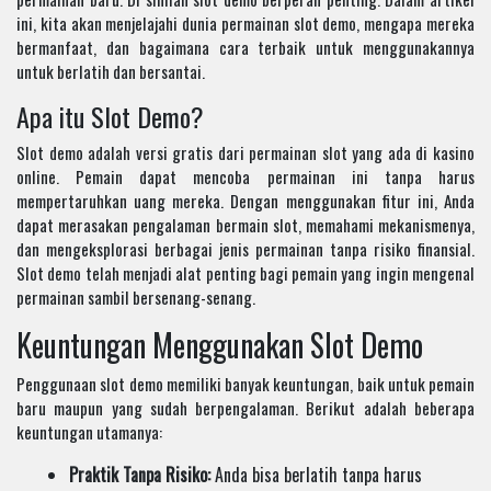
ini, kita akan menjelajahi dunia permainan slot demo, mengapa mereka
bermanfaat, dan bagaimana cara terbaik untuk menggunakannya
untuk berlatih dan bersantai.
Apa itu Slot Demo?
Slot demo adalah versi gratis dari permainan slot yang ada di kasino
online. Pemain dapat mencoba permainan ini tanpa harus
mempertaruhkan uang mereka. Dengan menggunakan fitur ini, Anda
dapat merasakan pengalaman bermain slot, memahami mekanismenya,
dan mengeksplorasi berbagai jenis permainan tanpa risiko finansial.
Slot demo telah menjadi alat penting bagi pemain yang ingin mengenal
permainan sambil bersenang-senang.
Keuntungan Menggunakan Slot Demo
Penggunaan slot demo memiliki banyak keuntungan, baik untuk pemain
baru maupun yang sudah berpengalaman. Berikut adalah beberapa
keuntungan utamanya:
Praktik Tanpa Risiko:
Anda bisa berlatih tanpa harus