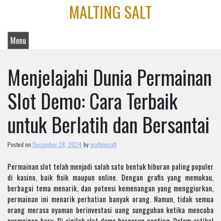
Skip
MALTING SALT
to
content
Menu
Menjelajahi Dunia Permainan
Slot Demo: Cara Terbaik
untuk Berlatih dan Bersantai
Posted on
December 28, 2024
by
maltingsalt
Permainan slot telah menjadi salah satu bentuk hiburan paling populer
di kasino, baik fisik maupun online. Dengan grafis yang memukau,
berbagai tema menarik, dan potensi kemenangan yang menggiurkan,
permainan ini menarik perhatian banyak orang. Namun, tidak semua
orang merasa nyaman berinvestasi uang sungguhan ketika mencoba
permainan baru. Di sinilah slot demo berperan penting. Dalam artikel