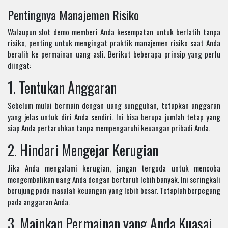
Pentingnya Manajemen Risiko
Walaupun slot demo memberi Anda kesempatan untuk berlatih tanpa
risiko, penting untuk mengingat praktik manajemen risiko saat Anda
beralih ke permainan uang asli. Berikut beberapa prinsip yang perlu
diingat:
1. Tentukan Anggaran
Sebelum mulai bermain dengan uang sungguhan, tetapkan anggaran
yang jelas untuk diri Anda sendiri. Ini bisa berupa jumlah tetap yang
siap Anda pertaruhkan tanpa mempengaruhi keuangan pribadi Anda.
2. Hindari Mengejar Kerugian
Jika Anda mengalami kerugian, jangan tergoda untuk mencoba
mengembalikan uang Anda dengan bertaruh lebih banyak. Ini seringkali
berujung pada masalah keuangan yang lebih besar. Tetaplah berpegang
pada anggaran Anda.
3. Mainkan Permainan yang Anda Kuasai