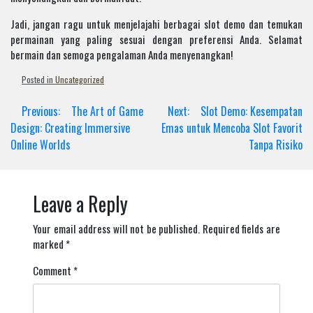
Jadi, jangan ragu untuk menjelajahi berbagai slot demo dan temukan
permainan yang paling sesuai dengan preferensi Anda. Selamat
bermain dan semoga pengalaman Anda menyenangkan!
Posted in
Uncategorized
Post
Previous:
The Art of Game
Next:
Slot Demo: Kesempatan
navigation
Design: Creating Immersive
Emas untuk Mencoba Slot Favorit
Online Worlds
Tanpa Risiko
Leave a Reply
Your email address will not be published.
Required fields are
marked
*
Comment
*