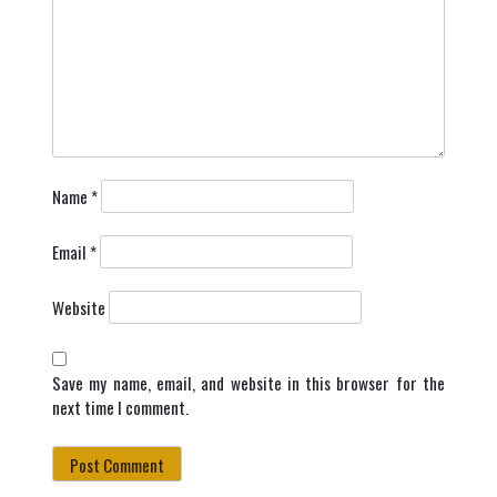
Name
*
Email
*
Website
Save my name, email, and website in this browser for the
next time I comment.