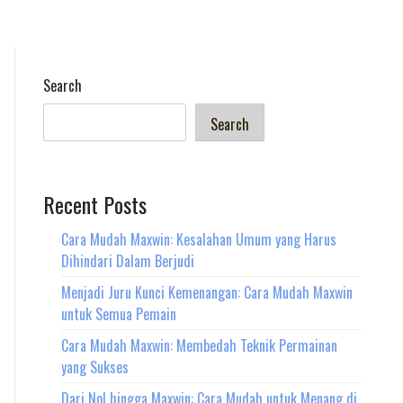
Search
Search
Recent Posts
Cara Mudah Maxwin: Kesalahan Umum yang Harus
Dihindari Dalam Berjudi
Menjadi Juru Kunci Kemenangan: Cara Mudah Maxwin
untuk Semua Pemain
Cara Mudah Maxwin: Membedah Teknik Permainan
yang Sukses
Dari Nol hingga Maxwin: Cara Mudah untuk Menang di