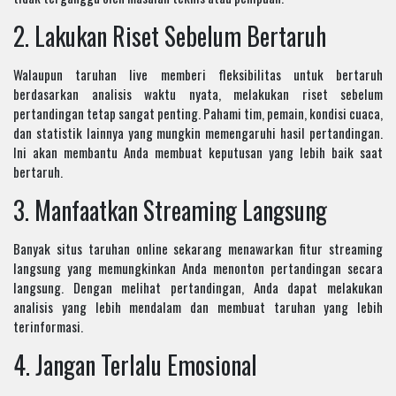
2. Lakukan Riset Sebelum Bertaruh
Walaupun taruhan live memberi fleksibilitas untuk bertaruh
berdasarkan analisis waktu nyata, melakukan riset sebelum
pertandingan tetap sangat penting. Pahami tim, pemain, kondisi cuaca,
dan statistik lainnya yang mungkin memengaruhi hasil pertandingan.
Ini akan membantu Anda membuat keputusan yang lebih baik saat
bertaruh.
3. Manfaatkan Streaming Langsung
Banyak situs taruhan online sekarang menawarkan fitur streaming
langsung yang memungkinkan Anda menonton pertandingan secara
langsung. Dengan melihat pertandingan, Anda dapat melakukan
analisis yang lebih mendalam dan membuat taruhan yang lebih
terinformasi.
4. Jangan Terlalu Emosional