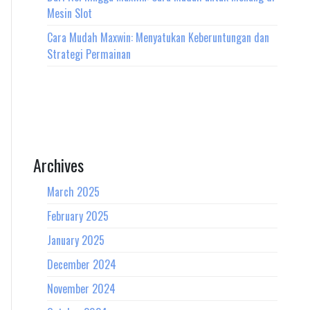
Mesin Slot
Cara Mudah Maxwin: Menyatukan Keberuntungan dan
Strategi Permainan
Archives
March 2025
February 2025
January 2025
December 2024
November 2024