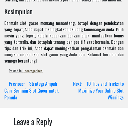
Kesimpulan
Bermain slot gacor memang menantang, tetapi dengan pendekatan
yang tepat, Anda dapat meningkatkan peluang kemenangan Anda. Pilih
mesin yang tepat, kelola keuangan dengan bijak, manfaatkan bonus
yang tersedia, dan tetaplah tenang dan positif saat bermain. Dengan
tips dan trik ini, Anda dapat meningkatkan pengalaman bermain dan
mungkin menemukan slot gacor yang Anda cari. Selamat bermain dan
semoga beruntung!
Posted in
Uncategorized
Post
Previous:
Strategi Ampuh
Next:
10 Tips and Tricks to
navigation
Cara Bermain Slot Gacor untuk
Maximize Your Online Slot
Pemula
Winnings
Leave a Reply