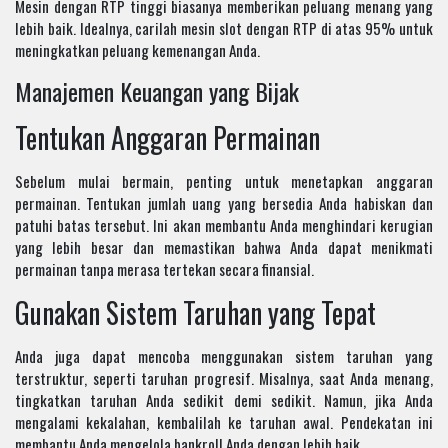
Mesin dengan RTP tinggi biasanya memberikan peluang menang yang
lebih baik. Idealnya, carilah mesin slot dengan RTP di atas 95% untuk
meningkatkan peluang kemenangan Anda.
Manajemen Keuangan yang Bijak
Tentukan Anggaran Permainan
Sebelum mulai bermain, penting untuk menetapkan anggaran
permainan. Tentukan jumlah uang yang bersedia Anda habiskan dan
patuhi batas tersebut. Ini akan membantu Anda menghindari kerugian
yang lebih besar dan memastikan bahwa Anda dapat menikmati
permainan tanpa merasa tertekan secara finansial.
Gunakan Sistem Taruhan yang Tepat
Anda juga dapat mencoba menggunakan sistem taruhan yang
terstruktur, seperti taruhan progresif. Misalnya, saat Anda menang,
tingkatkan taruhan Anda sedikit demi sedikit. Namun, jika Anda
mengalami kekalahan, kembalilah ke taruhan awal. Pendekatan ini
membantu Anda mengelola bankroll Anda dengan lebih baik.