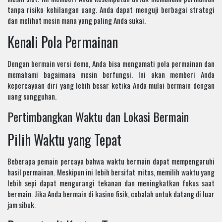
tanpa risiko kehilangan uang. Anda dapat menguji berbagai strategi
dan melihat mesin mana yang paling Anda sukai.
Kenali Pola Permainan
Dengan bermain versi demo, Anda bisa mengamati pola permainan dan
memahami bagaimana mesin berfungsi. Ini akan memberi Anda
kepercayaan diri yang lebih besar ketika Anda mulai bermain dengan
uang sungguhan.
Pertimbangkan Waktu dan Lokasi Bermain
Pilih Waktu yang Tepat
Beberapa pemain percaya bahwa waktu bermain dapat mempengaruhi
hasil permainan. Meskipun ini lebih bersifat mitos, memilih waktu yang
lebih sepi dapat mengurangi tekanan dan meningkatkan fokus saat
bermain. Jika Anda bermain di kasino fisik, cobalah untuk datang di luar
jam sibuk.