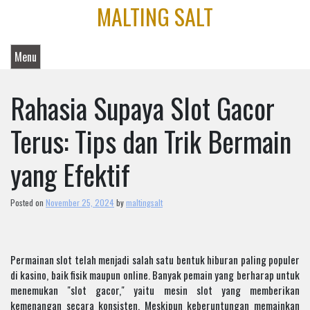
Skip
MALTING SALT
to
content
Menu
Rahasia Supaya Slot Gacor
Terus: Tips dan Trik Bermain
yang Efektif
Posted on
November 25, 2024
by
maltingsalt
Permainan slot telah menjadi salah satu bentuk hiburan paling populer
di kasino, baik fisik maupun online. Banyak pemain yang berharap untuk
menemukan "slot gacor," yaitu mesin slot yang memberikan
kemenangan secara konsisten. Meskipun keberuntungan memainkan