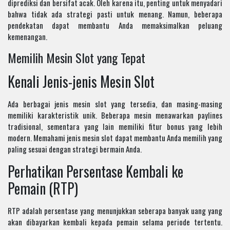
diprediksi dan bersifat acak. Oleh karena itu, penting untuk menyadari
bahwa tidak ada strategi pasti untuk menang. Namun, beberapa
pendekatan dapat membantu Anda memaksimalkan peluang
kemenangan.
Memilih Mesin Slot yang Tepat
Kenali Jenis-jenis Mesin Slot
Ada berbagai jenis mesin slot yang tersedia, dan masing-masing
memiliki karakteristik unik. Beberapa mesin menawarkan paylines
tradisional, sementara yang lain memiliki fitur bonus yang lebih
modern. Memahami jenis mesin slot dapat membantu Anda memilih yang
paling sesuai dengan strategi bermain Anda.
Perhatikan Persentase Kembali ke
Pemain (RTP)
RTP adalah persentase yang menunjukkan seberapa banyak uang yang
akan dibayarkan kembali kepada pemain selama periode tertentu.