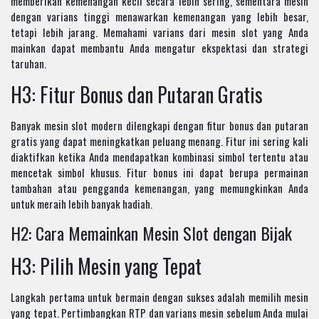
memberikan kemenangan kecil secara lebih sering, sementara mesin
dengan varians tinggi menawarkan kemenangan yang lebih besar,
tetapi lebih jarang. Memahami varians dari mesin slot yang Anda
mainkan dapat membantu Anda mengatur ekspektasi dan strategi
taruhan.
H3: Fitur Bonus dan Putaran Gratis
Banyak mesin slot modern dilengkapi dengan fitur bonus dan putaran
gratis yang dapat meningkatkan peluang menang. Fitur ini sering kali
diaktifkan ketika Anda mendapatkan kombinasi simbol tertentu atau
mencetak simbol khusus. Fitur bonus ini dapat berupa permainan
tambahan atau pengganda kemenangan, yang memungkinkan Anda
untuk meraih lebih banyak hadiah.
H2: Cara Memainkan Mesin Slot dengan Bijak
H3: Pilih Mesin yang Tepat
Langkah pertama untuk bermain dengan sukses adalah memilih mesin
yang tepat. Pertimbangkan RTP dan varians mesin sebelum Anda mulai