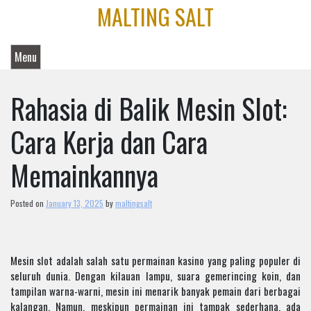
Skip
MALTING SALT
to
content
Menu
Rahasia di Balik Mesin Slot:
Cara Kerja dan Cara
Memainkannya
Posted on
January 13, 2025
by
maltingsalt
Mesin slot adalah salah satu permainan kasino yang paling populer di
seluruh dunia. Dengan kilauan lampu, suara gemerincing koin, dan
tampilan warna-warni, mesin ini menarik banyak pemain dari berbagai
kalangan. Namun, meskipun permainan ini tampak sederhana, ada