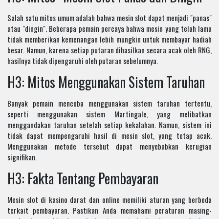
Salah satu mitos umum adalah bahwa mesin slot dapat menjadi "panas"
atau "dingin". Beberapa pemain percaya bahwa mesin yang telah lama
tidak memberikan kemenangan lebih mungkin untuk membayar hadiah
besar. Namun, karena setiap putaran dihasilkan secara acak oleh RNG,
hasilnya tidak dipengaruhi oleh putaran sebelumnya.
H3: Mitos Menggunakan Sistem Taruhan
Banyak pemain mencoba menggunakan sistem taruhan tertentu,
seperti menggunakan sistem Martingale, yang melibatkan
menggandakan taruhan setelah setiap kekalahan. Namun, sistem ini
tidak dapat mempengaruhi hasil di mesin slot, yang tetap acak.
Menggunakan metode tersebut dapat menyebabkan kerugian
signifikan.
H3: Fakta Tentang Pembayaran
Mesin slot di kasino darat dan online memiliki aturan yang berbeda
terkait pembayaran. Pastikan Anda memahami peraturan masing-