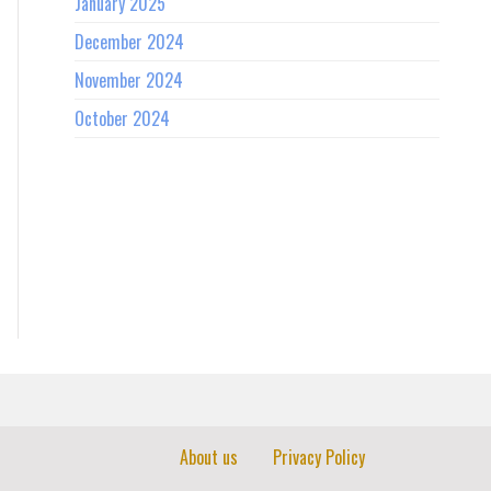
January 2025
December 2024
November 2024
October 2024
About us
Privacy Policy