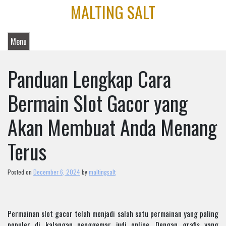
Skip
MALTING SALT
to
content
Menu
Panduan Lengkap Cara
Bermain Slot Gacor yang
Akan Membuat Anda Menang
Terus
Posted on
December 6, 2024
by
maltingsalt
Permainan slot gacor telah menjadi salah satu permainan yang paling
populer di kalangan penggemar judi online. Dengan grafis yang