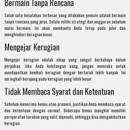
Bermain Tanpa Rencana
Salah satu kesalahan terbesar yang dilakukan pemain adalah bermain
tanpa rencana yang jelas. Selalu miliki strategi dan anggaran sebelum
mulai bermain. Ini akan membantu Anda tetap pada jalur dan
menghindari kerugian besar.
Mengejar Kerugian
Mengejar kerugian adalah sikap yang sangat berbahaya dalam
perjudian. Jika Anda kehilangan uang, jangan mencoba untuk
mendapatkan kembali kerugian dengan bertaruh lebih banyak. Ini
seringkali berujung pada kerugian yang lebih besar.
Tidak Membaca Syarat dan Ketentuan
Sebelum menerima bonus atau promosi, pastikan Anda membaca syarat
dan ketentuan dengan cermat. Beberapa bonus mungkin memiliki
persyaratan taruhan yang sulit dipenuhi, sehingga bisa mengakibatkan
kerugian.