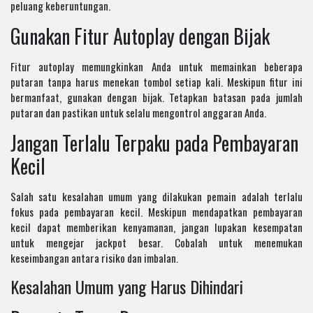
peluang keberuntungan.
Gunakan Fitur Autoplay dengan Bijak
Fitur autoplay memungkinkan Anda untuk memainkan beberapa
putaran tanpa harus menekan tombol setiap kali. Meskipun fitur ini
bermanfaat, gunakan dengan bijak. Tetapkan batasan pada jumlah
putaran dan pastikan untuk selalu mengontrol anggaran Anda.
Jangan Terlalu Terpaku pada Pembayaran
Kecil
Salah satu kesalahan umum yang dilakukan pemain adalah terlalu
fokus pada pembayaran kecil. Meskipun mendapatkan pembayaran
kecil dapat memberikan kenyamanan, jangan lupakan kesempatan
untuk mengejar jackpot besar. Cobalah untuk menemukan
keseimbangan antara risiko dan imbalan.
Kesalahan Umum yang Harus Dihindari