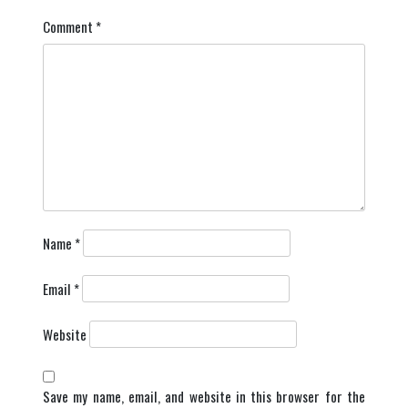
Comment
*
Name
*
Email
*
Website
Save my name, email, and website in this browser for the