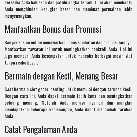
bersedia Anda habiskan dan patuhi angka tersebut. Ini akan membantu
Anda menghindari kerugian besar dan membuat permainan lebih
menyenangkan.
Manfaatkan Bonus dan Promosi
Banyak kasino online menawarkan bonus sambutan dan promosi lainnya.
Manfaatkan tawaran ini untuk meningkatkan bankroll Anda. Hal ini
juga memberi Anda kesempatan untuk mencoba berbagai mesin slot
tanpa risiko besar.
Bermain dengan Kecil, Menang Besar
Saat bermain slot gacor, penting untuk memulai dengan taruhan kecil.
Dengan cara ini, Anda dapat bermain lebih lama dan meningkatkan
peluang menang. Setelah Anda merasa nyaman dan mungkin
mendapatkan beberapa kemenangan, Anda dapat menambah taruhan
Anda.
Catat Pengalaman Anda