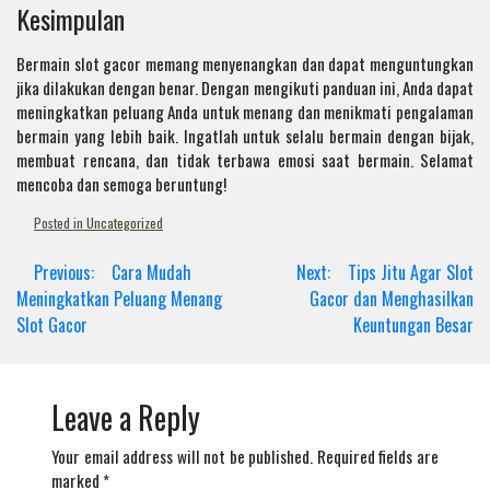
Kesimpulan
Bermain slot gacor memang menyenangkan dan dapat menguntungkan
jika dilakukan dengan benar. Dengan mengikuti panduan ini, Anda dapat
meningkatkan peluang Anda untuk menang dan menikmati pengalaman
bermain yang lebih baik. Ingatlah untuk selalu bermain dengan bijak,
membuat rencana, dan tidak terbawa emosi saat bermain. Selamat
mencoba dan semoga beruntung!
Posted in
Uncategorized
Post
Previous:
Cara Mudah
Next:
Tips Jitu Agar Slot
navigation
Meningkatkan Peluang Menang
Gacor dan Menghasilkan
Slot Gacor
Keuntungan Besar
Leave a Reply
Your email address will not be published.
Required fields are
marked
*