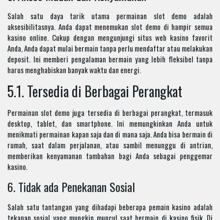
Salah satu daya tarik utama permainan slot demo adalah
aksesibilitasnya. Anda dapat menemukan slot demo di hampir semua
kasino online. Cukup dengan mengunjungi situs web kasino favorit
Anda, Anda dapat mulai bermain tanpa perlu mendaftar atau melakukan
deposit. Ini memberi pengalaman bermain yang lebih fleksibel tanpa
harus menghabiskan banyak waktu dan energi.
5.1. Tersedia di Berbagai Perangkat
Permainan slot demo juga tersedia di berbagai perangkat, termasuk
desktop, tablet, dan smartphone. Ini memungkinkan Anda untuk
menikmati permainan kapan saja dan di mana saja. Anda bisa bermain di
rumah, saat dalam perjalanan, atau sambil menunggu di antrian,
memberikan kenyamanan tambahan bagi Anda sebagai penggemar
kasino.
6. Tidak ada Penekanan Sosial
Salah satu tantangan yang dihadapi beberapa pemain kasino adalah
tekanan sosial yang mungkin muncul saat bermain di kasino fisik. Di