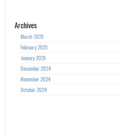
Archives
March 2025
February 2025
January 2025
December 2024
November 2024
October 2024