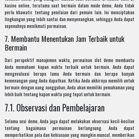
kasino online, terutama saat bermain dalam mode demo, Anda tidak
perlu khawatir tentang penilaian dari pemain lain. Ini menciptakan
lingkungan yang lebih santai dan menyenangkan, sehingga Anda dapat
sepenuhnya menikmati permainan.
7. Membantu Menentukan Jam Terbaik untuk
Bermain
Dari perspektif manajemen waktu, permainan slot demo membantu
Anda memahami kapan waktu terbaik untuk bermain. Anda dapat
mengevaluasi berapa lama Anda bermain dan berapa banyak
kemenangan yang Anda dapatkan. Ketika Anda akhirnya memilih untuk
bermain dengan uang sungguhan, Anda akan memiliki pemahaman yang
lebih baik tentang kapan waktu yang tepat untuk bermain.
7.1. Observasi dan Pembelajaran
Selama sesi demo, Anda juga dapat melakukan observasi kecil-kecilan
tentang bagaimana permainan berlangsung. Anda dapat
memperhatikan pola dan kebiasaan yang mungkin muncul, memberikan