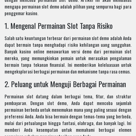
mengapa permainan slot demo adalah pilihan yang sempurna bagi para
penggemar kasino.
1. Mengenal Permainan Slot Tanpa Risiko
Salah satu keuntungan terbesar dari permainan slot demo adalah Anda
dapat bermain tanpa menghadapi risiko kehilangan uang sungguhan.
Banyak kasino online menawarkan versi demo dari permainan slot
mereka, yang memungkinkan pemain untuk merasakan pengalaman
bermain tanpa tekanan finansial. Ini memberikan keleluasaan untuk
mengeksplorasi berbagai permainan dan mekanisme tanpa rasa cemas.
2. Peluang untuk Menguji Berbagai Permainan
Permainan slot datang dalam berbagai tema, fitur, dan struktur
pembayaran. Dengan slot demo, Anda dapat mencoba sejumlah
permainan berbeda untuk menemukan mana yang paling sesuai dengan
preferensi Anda. Anda bisa bermain dengan temas-tema yang berbeda,
mulai dari petualangan hingga fantasi, olahraga, dan banyak lagi. Ini
memberi Anda kesempatan untuk memahami berbagai elemen