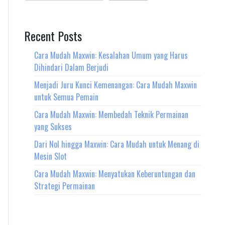
Recent Posts
Cara Mudah Maxwin: Kesalahan Umum yang Harus
Dihindari Dalam Berjudi
Menjadi Juru Kunci Kemenangan: Cara Mudah Maxwin
untuk Semua Pemain
Cara Mudah Maxwin: Membedah Teknik Permainan
yang Sukses
Dari Nol hingga Maxwin: Cara Mudah untuk Menang di
Mesin Slot
Cara Mudah Maxwin: Menyatukan Keberuntungan dan
Strategi Permainan