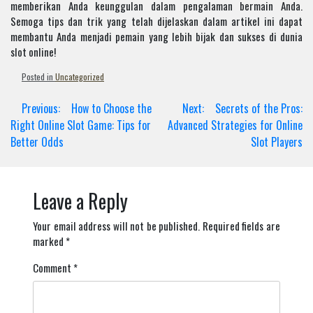
memberikan Anda keunggulan dalam pengalaman bermain Anda.
Semoga tips dan trik yang telah dijelaskan dalam artikel ini dapat
membantu Anda menjadi pemain yang lebih bijak dan sukses di dunia
slot online!
Posted in
Uncategorized
Post
Previous:
How to Choose the
Next:
Secrets of the Pros:
navigation
Right Online Slot Game: Tips for
Advanced Strategies for Online
Better Odds
Slot Players
Leave a Reply
Your email address will not be published.
Required fields are
marked
*
Comment
*