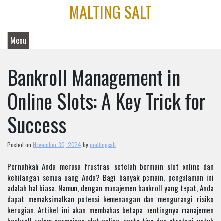
Skip
MALTING SALT
to
content
Menu
Bankroll Management in
Online Slots: A Key Trick for
Success
Posted on
November 30, 2024
by
maltingsalt
Pernahkah Anda merasa frustrasi setelah bermain slot online dan
kehilangan semua uang Anda? Bagi banyak pemain, pengalaman ini
adalah hal biasa. Namun, dengan manajemen bankroll yang tepat, Anda
dapat memaksimalkan potensi kemenangan dan mengurangi risiko
kerugian. Artikel ini akan membahas betapa pentingnya manajemen
bankroll dalam permainan slot online, serta tips dan strategi untuk