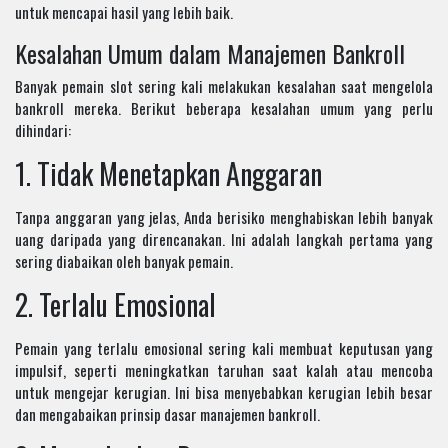
untuk mencapai hasil yang lebih baik.
Kesalahan Umum dalam Manajemen Bankroll
Banyak pemain slot sering kali melakukan kesalahan saat mengelola
bankroll mereka. Berikut beberapa kesalahan umum yang perlu
dihindari:
1. Tidak Menetapkan Anggaran
Tanpa anggaran yang jelas, Anda berisiko menghabiskan lebih banyak
uang daripada yang direncanakan. Ini adalah langkah pertama yang
sering diabaikan oleh banyak pemain.
2. Terlalu Emosional
Pemain yang terlalu emosional sering kali membuat keputusan yang
impulsif, seperti meningkatkan taruhan saat kalah atau mencoba
untuk mengejar kerugian. Ini bisa menyebabkan kerugian lebih besar
dan mengabaikan prinsip dasar manajemen bankroll.