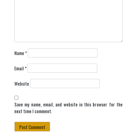
Name
*
Email
*
Website
Save my name, email, and website in this browser for the
next time I comment.