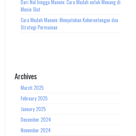
Dari Nol hingga Maxwin: Cara Mudah untuk Menang di
Mesin Slot
Cara Mudah Maxwin: Menyatukan Keberuntungan dan
Strategi Permainan
Archives
March 2025
February 2025
January 2025
December 2024
November 2024